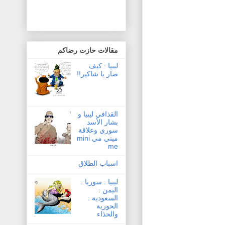
مقالات حازت رضاكم
ليبيا : كيف
صار يا شاكير!!
القذافي ليبيا و
بشار الأسد
سوري وعلاقة
ميني مي mini
me
اسباب الطلاق
ليبيا : سوريا :
اليمن :
السعودية :
الحورية
والحذاء