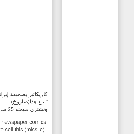
كاريكاتير بصحيفة إيران
"نبيع هذا(صاروخ)
ونشتري بقيمته 25 طن من اللحم والزيت ونزداد قوة وعلوا
Iranian newspaper comics
"We sell this (missile)