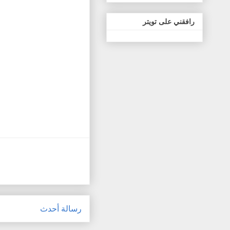
رافقني على تويتر
رسالة أحدث