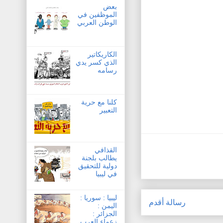
بعض
الموظفين في
الوطن العربي
الكاريكاتير
الذي كسر يدي
رسامه
كلنا مع حرية
التعبير
القذافي
يطالب بلجنة
دولية للتحقيق
في ليبيا
ليبيا : سوريا :
رسالة أقدم
اليمن :
الجزائر :
زعماء العرب