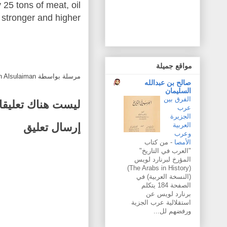
 25 tons of meat, oil,
 stronger and higher
مواقع جميلة
مرسلة بواسطة
h Alsulaiman
صالح بن عبدالله
السليمان
الفرق بين
ليست هناك تعليقا
عرب
الجزيرة
العربية
إرسال تعليق
وعرب
الأمصا
-
من كتاب
"العرب في التاريخ"
المؤرخ لبرنارد لويس
(The Arabs in History)
(النسخة العربية) في
الصفحة 184 يتكلم
برنارد لويس عن
استقلالية عرب الجزية
ورفضهم لل...