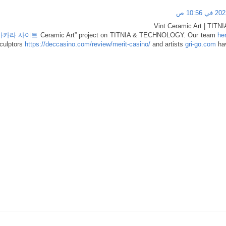
Vint Ceramic Art | TI
바카라 사이트
Ceramic Art” project on TITNIA & TECHNOLOGY. Our team
he
culptors
https://deccasino.com/review/merit-casino/
and artists
gri-go.com
hav