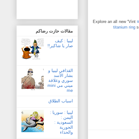
Explore an all new “Vint
titanium ring
s
مقالات حازت رضاكم
ليبيا : كيف
صار يا شاكير!!
القذافي ليبيا و
بشار الأسد
سوري وعلاقة
ميني مي mini
me
اسباب الطلاق
ليبيا : سوريا :
اليمن :
السعودية :
الحورية
والحذاء