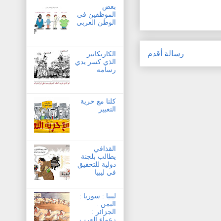
بعض
الموظفين في
الوطن العربي
رسالة أقدم
الكاريكاتير
الذي كسر يدي
رسامه
كلنا مع حرية
التعبير
القذافي
يطالب بلجنة
دولية للتحقيق
في ليبيا
ليبيا : سوريا :
اليمن :
الجزائر :
زعماء العرب