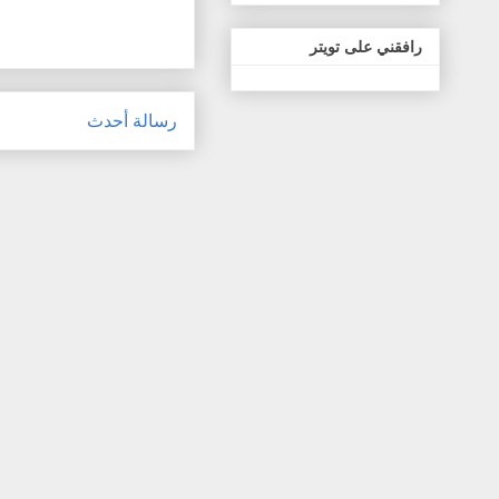
رافقني على تويتر
رسالة أحدث