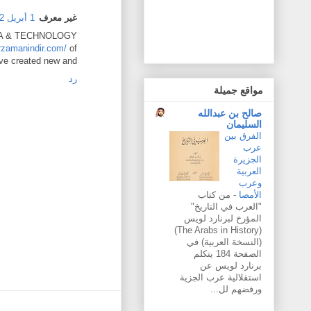
غير معرف
1 أبريل 2022 في 10:56 ص
TNIA & TECHNOLOGY
rzamanindir.com/
of
e created new and
رد
مواقع جميلة
صالح بن عبدالله
السليمان
الفرق بين
عرب
الجزيرة
العربية
وعرب
الأمصا
-
من كتاب
"العرب في التاريخ"
المؤرخ لبرنارد لويس
(The Arabs in History)
(النسخة العربية) في
الصفحة 184 يتكلم
برنارد لويس عن
استقلالية عرب الجزية
ورفضهم لل...