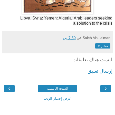
Libya
, Syria:
Yemen
: Algeria:
Arab leaders
seeking
a
solution to the crisis
Saleh Alsulaiman
في
7:50 ص
مشاركة
ليست هناك تعليقات:
إرسال تعليق
›
‹
الصفحة الرئيسية
عرض إصدار الويب